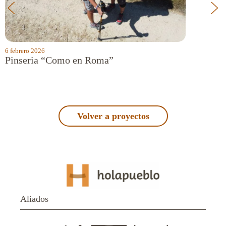
6 febrero 2026
6 febrero 
Pinseria “Como en Roma”
Casa de
Volver a proyectos
Aliados