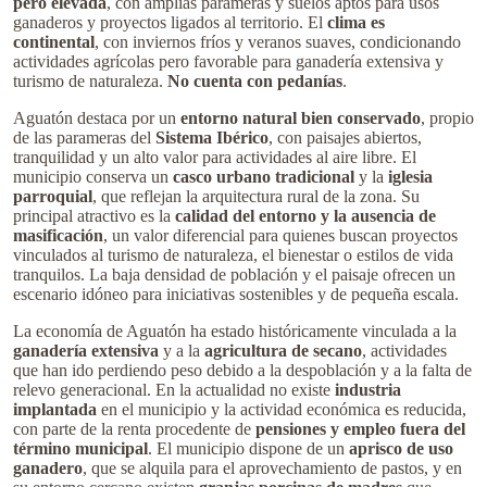
pero elevada
, con amplias parameras y suelos aptos para usos
ganaderos y proyectos ligados al territorio. El
clima es
continental
, con inviernos fríos y veranos suaves, condicionando
actividades agrícolas pero favorable para ganadería extensiva y
turismo de naturaleza.
No cuenta con pedanías
.
Aguatón destaca por un
entorno natural bien conservado
, propio
de las parameras del
Sistema Ibérico
, con paisajes abiertos,
tranquilidad y un alto valor para actividades al aire libre. El
municipio conserva un
casco urbano tradicional
y la
iglesia
parroquial
, que reflejan la arquitectura rural de la zona. Su
principal atractivo es la
calidad del entorno y la ausencia de
masificación
, un valor diferencial para quienes buscan proyectos
vinculados al turismo de naturaleza, el bienestar o estilos de vida
tranquilos. La baja densidad de población y el paisaje ofrecen un
escenario idóneo para iniciativas sostenibles y de pequeña escala.
La economía de Aguatón ha estado históricamente vinculada a la
ganadería extensiva
y a la
agricultura de secano
, actividades
que han ido perdiendo peso debido a la despoblación y a la falta de
relevo generacional. En la actualidad no existe
industria
implantada
en el municipio y la actividad económica es reducida,
con parte de la renta procedente de
pensiones y empleo fuera del
término municipal
. El municipio dispone de un
aprisco de uso
ganadero
, que se alquila para el aprovechamiento de pastos, y en