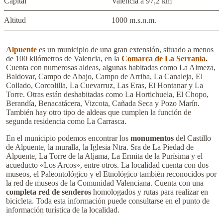
Capital
Valencia a 97,2 km
Altitud
1000 m.s.n.m.
Alpuente
es un municipio de una gran extensión, situado a menos
de 100 kilómetros de Valencia, en la
Comarca de La Serranía
.
Cuenta con numerosas aldeas, algunas habitadas como La Almeza,
Baldovar, Campo de Abajo, Campo de Arriba, La Canaleja, El
Collado, Corcolilla, La Cuevarruz, Las Eras, El Hontanar y La
Torre. Otras están deshabitadas como La Hortichuela, El Chopo,
Berandía, Benacatácera, Vizcota, Cañada Seca y Pozo Marín.
También hay otro tipo de aldeas que cumplen la función de
segunda residencia como La Carrasca.
En el municipio podemos encontrar los
monumentos
del Castillo
de Alpuente, la muralla, la Iglesia Ntra. Sra de La Piedad de
Alpuente, La Torre de la Aljama, La Ermita de la Purísima y el
acueducto «Los Arcos», entre otros. La localidad cuenta con dos
museos, el Paleontológico y el Etnológico también reconocidos por
la red de museos de la Comunidad Valenciana. Cuenta con una
completa red de senderos
homologados y rutas para realizar en
bicicleta. Toda esta información puede consultarse en el punto de
información turística de la localidad.