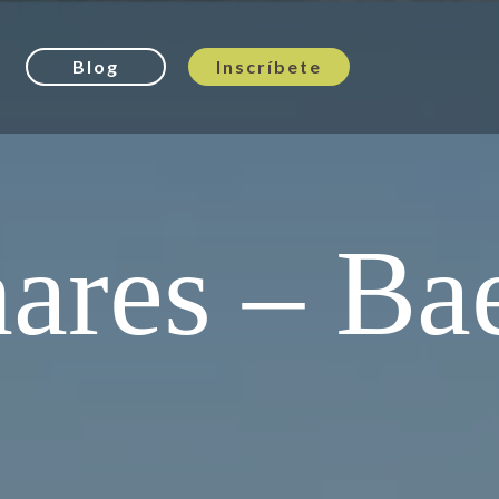
Blog
Inscríbete
nares – Ba