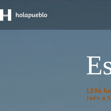
Es
1296 ha
Jaén a 