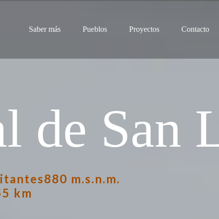
Saber más
Pueblos
Proyectos
Contacto
l de San 
itantes
880 m.s.n.m.
55 km