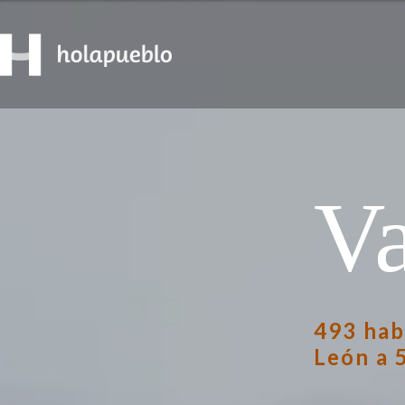
Va
493 hab
León a 