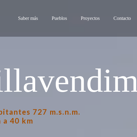
Saber más
Pueblos
Proyectos
Contacto
illavendim
bitantes
727 m.s.n.m.
 a 40 km