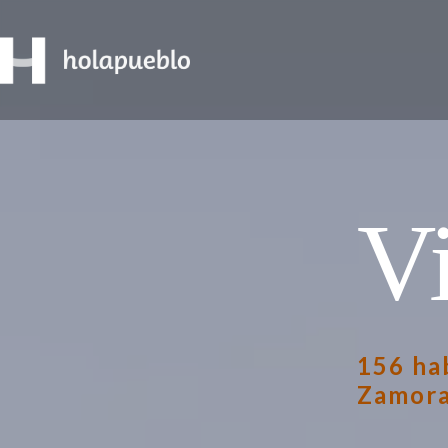
V
156 ha
Zamora